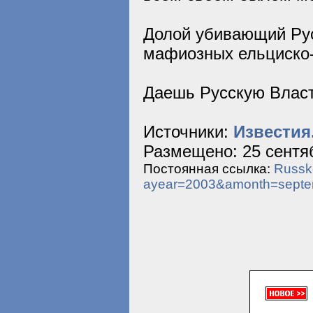
Долой убивающий Рус
мафиозных ельциско-
Даешь Русскую Власт
Источники:
Известия
Размещено: 25 сентяб
Постоянная ссылка:
Russko
ayear=2003&amonth=sept