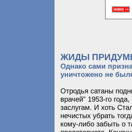
ЖИДЫ ПРИДУМ
Однако сами призна
уничтожено не был
Отродья сатаны подн
врачей" 1953-го года,
заслугам. И хоть Ста
нечистых убрать тогд
кому-либо забыть о 