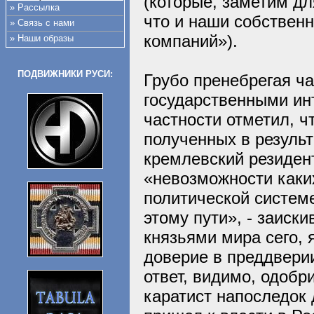
(которые, заметим дл
» Рассылка
что и наши собствен
» Связь с нами
компаний»).
» Наши образы
ПОДВИЖНИКИ РУСИ:
Грубо пренебрегая ч
государственными ин
частности отметил, ч
полученных в результ
кремлевский резиден
«невозможности каки
политической систем
этому пути», - заиск
князьями мира сего, 
доверие в преддвери
ответ, видимо, одоб
каратист напоследок 