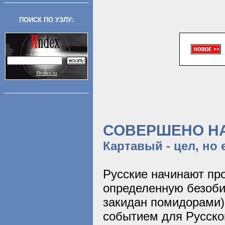
ПОИСК ПО УЗЛУ:
Яndex.ru
СОВЕРШЕНО Н
Картавый - цел, но
Русские начинают пр
определенную безоби
закидан помидорами)
событием для Русско