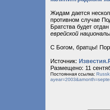
Жидам дается несколь
противном случае По
Братства будет отда
еврейской националь
С Богом, братцы! Пор
Источник:
Известия.
Размещено: 11 сентяб
Постоянная ссылка:
Russko
ayear=2003&amonth=sept