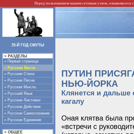
Перед пользованием нашим сетевым узлом, ознакомьтесь 
35-Й ГОД СМУТЫ
> РАЗДЕЛЫ
» Первая страница
»
Русские Вести
ПУТИН ПРИСЯГ
» Русские Стихи
» Русские Песни
НЬЮ-ЙОРКА
» Русская Мысль
Клянется и дальше 
» Русский Язык
кагалу
» Русские Листовки
» Русское Действие
» Русское Самосознание
Оная клятва была пр
» Русское Единение
«встречи с руководи
> ОБЩЕЕ