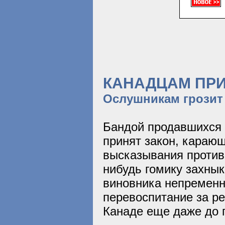
КАНАДЦАМ ПР
Ослушникам грозит
Бандой продавшихся
принят закон, караю
высказывания против
нибудь гомику захнык
виновника непременно
перевоспитание за ре
Канаде еще даже до п