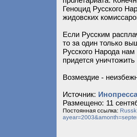
пролетариата. Конеч
Геноцид Русского Нар
жидовских комиссаров
Если Русским расплач
то за один только в
Русского Народа нам
придется уничтожить 
Возмездие - неизбежн
Источник:
Инопресса
Размещено: 11 сентяб
Постоянная ссылка:
Russko
ayear=2003&amonth=sept