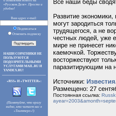
о появлении нового на
Все наши беды сводят
«Русском Деле».
Просто и
удобно!
Развитие экономики, 
Ваш адрес e-mail:
могут зародиться толь
Подписаться
трудящегося, а не во
Отменить подписку
честных людей, уже е
мире не принесет ник
каемочкой. Торжеств
НАШИ СОРАТНИКИ НЕ
ПОЛЬЗУЮТСЯ
восторжествуют тольк
ПОДОЗРИТЕЛЬНЫМИ
паразитирующим на н
УСЛУГАМИ MAIL.RU И
YANDEX.RU!
Источники:
Известия
«RSS» И «TWITTER»:
Размещено: 27 сентяб
Постоянная ссылка:
Russko
ayear=2003&amonth=sept
(Памятуйте, что врагу
видно, кто читает нас в
«Твиттере»!)