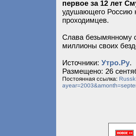
первое за 12 лет С
удушающего Россию к
проходимцев.
Слава безымянному с
миллионы своих безд
Источники:
Утро.Ру
.
Размещено: 26 сентяб
Постоянная ссылка:
Russko
ayear=2003&amonth=sept