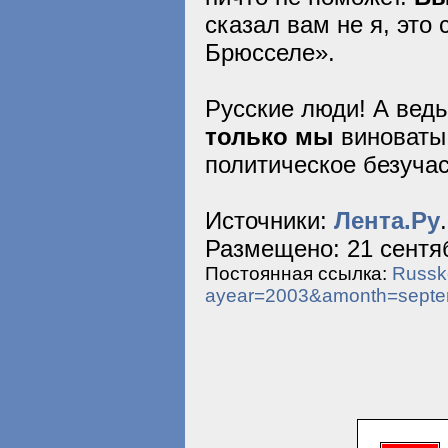
сказал вам не я, это
Брюсселе».
Русские люди! А ведь
только мы
виноваты 
политическое безучас
Источники:
Лента.Ру
.
Размещено: 21 сентяб
Постоянная ссылка:
Russko
ayear=2003&amonth=sept