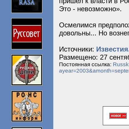
пришел к власти в Ро
Это - невозможно».
Осмелимся предполож
довольны... Но возне
Источники:
Известия
Размещено: 27 сентяб
Постоянная ссылка:
Russko
ayear=2003&amonth=sept