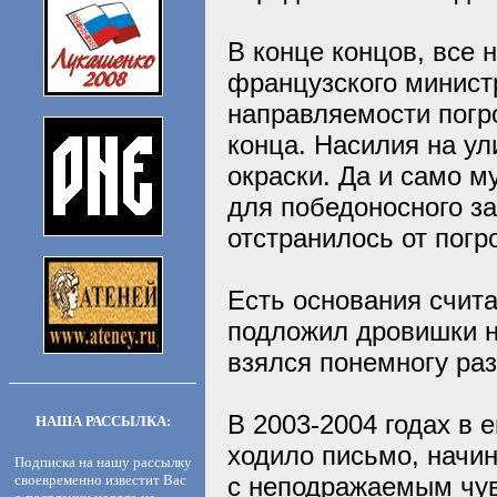
В конце концов, все
французского минист
направляемости погро
конца. Насилия на у
окраски. Да и само м
для победоносного за
отстранилось от пог
Есть основания счита
подложил дровишки н
взялся понемногу раз
В 2003-2004 годах в 
НАША РАССЫЛКА:
ходило письмо, начин
Подписка на нашу рассылку
своевременно известит Вас
с неподражаемым чув