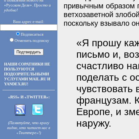
о появлении нового на
привычным образом п
«Русском Деле».
Просто и
удобно!
ветхозаветной злобой
поскольку взывало он
Ваш адрес e-mail:
Подписаться
«Я прошу каж
Отменить подписку
письмо и, во
счастливо на
НАШИ СОРАТНИКИ НЕ
ПОЛЬЗУЮТСЯ
ПОДОЗРИТЕЛЬНЫМИ
поделать с 
УСЛУГАМИ MAIL.RU И
YANDEX.RU!
чувствовать 
«RSS» И «TWITTER»:
французам. 
Европе, и зм
наружу.
(Памятуйте, что врагу
видно, кто читает нас в
«Твиттере»!)