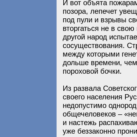
И вот объята пожарам
позора, лепечет уве
под пули и взрывы св
вторгаться не в свою 
другой народ испытае
сосуществования. Стр
между которыми генет
дольше времени, чем
пороховой бочки.
Из развала Советско
своего населения Рус
недопустимо однород
общечеловеков – «не
и настежь распахиваю
уже беззаконно прони