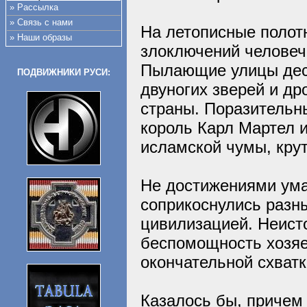
» Рассылка
» Связь с нами
На летописные полот
» Наши образы
злоключений человеч
Пылающие улицы деся
ПОДВИЖНИКИ РУСИ:
двуногих зверей и др
страны. Поразительн
король Карл Мартел и
исламской чумы, крут
Не достижениями ума
соприкоснулись разны
цивилизацией. Неист
беспомощность хозяе
окончательной схватк
Казалось бы, причем