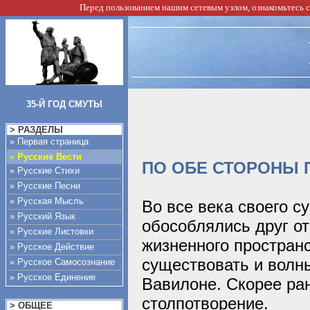
Перед пользованием нашим сетевым узлом, ознакомьтесь 
35-Й ГОД СМУТЫ
> РАЗДЕЛЫ
» Первая страница
»
Русские Вести
ПО ОБЕ СТОРОНЫ 
» Русские Стихи
» Русские Песни
» Русская Мысль
Во все века своего 
» Русский Язык
обособлялись друг от
» Русские Листовки
жизненного пространс
» Русское Действие
существовать и волн
» Русское Самосознание
» Русское Единение
Вавилоне. Скорее ра
столпотворение.
> ОБЩЕЕ