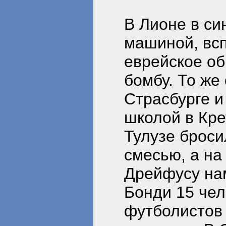
В Лионе в си
машиной, вс
еврейское о
бомбу. То же
Страсбурге и
школой в Кре
Тулузе броси
смесью, а н
Дрейфусу на
Бонди 15 чел
футболистов