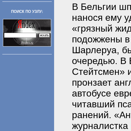
В Бельгии шп
ПОИСК ПО УЗЛУ:
нанося ему у
«грязный жид
подожжены в 
Яndex.ru
Шарлеруа, б
очередью. В
Стейтсмен» и
пронзает анг
автобусе евр
читавший пс
ранений. «Ан
журналистка 